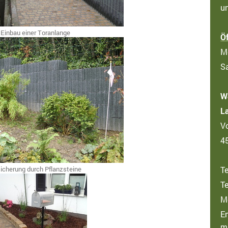
u
Einbau einer Toranlange
Ö
Mo
S
W
L
V
4
icherung durch Pflanzsteine
T
T
M
Em
m