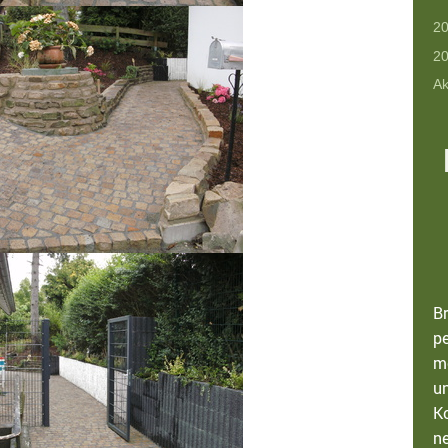
20
20
Ak
B
p
m
u
K
n